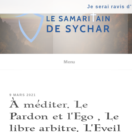
Aller
Je serai ravis d'ê
au
contenu
principal
Menu
PUBLIÉ
9 MARS 2021
À méditer. Le
LE
Pardon et l’Ego , Le
libre arbitre. L’Eveil